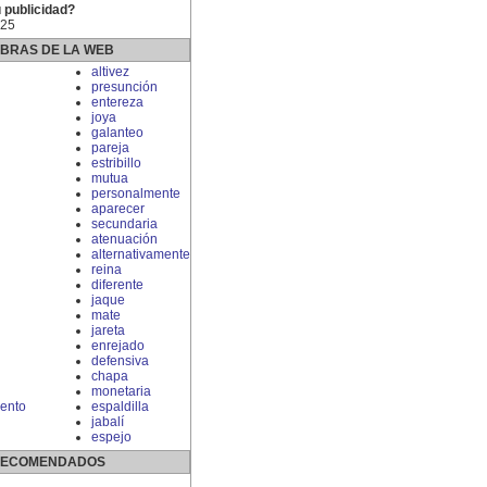
 publicidad?
 25
ABRAS DE LA WEB
altivez
presunción
entereza
joya
galanteo
pareja
estribillo
mutua
personalmente
aparecer
secundaria
atenuación
alternativamente
reina
diferente
jaque
mate
jareta
enrejado
defensiva
chapa
monetaria
ento
espaldilla
jabalí
espejo
 RECOMENDADOS