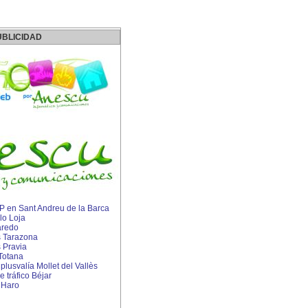
UBLICIDAD
 IP en Sant Andreu de la Barca
lo Loja
aredo
s Tarazona
 Pravia
Totana
lusvalía Mollet del Vallès
 tráfico Béjar
 Haro