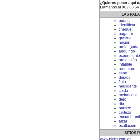
¿Quieres poner aquí tu
Llamanos al 902 88 66
LAS PAL
puerto
identificar
cheque
pagador
gratitud
noción
prolongada
adquirido
experimento
pretensión
infalible
renombre
sano
dejado
flojo
negligente
cuida
melancolía
dejo
rito
bautizo
certeza
encumbrami
alzar
exaltación
SITIOS
www.picos.com.es