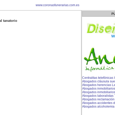
www.coronasfunerarias.com.es
P
l tanatorio
Centralitas telefónicas
Abogados cláusula sue
Abogados herencias L
Abogados inmobiliario
Abogados inmobiliarios
Abogados laboralistas 
Abogados reclamación p
Abogados accidentes de
Abogados alcoholemia